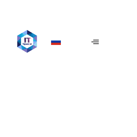
AI-Усиленное
аутстаффинг:
масштабирование с умом
В условиях стремительно меняющегося делового мира
компании стремятся масштабировать свой бизнес
быстро, поддерживая высокое качество и оптимизируя
расходы. Традиционные модели найма уже не
удовлетворяют эти требования. В
IT Space
мы
внедрили
AI-усиленное аутстаффинг-решение
,