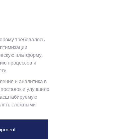
торому требовалось
оптимизации
ческую платформу,
ию процессов и
сти.
ления и аналитика в
 поставок и улучшило
 масштабируемую
влять сложными
opment