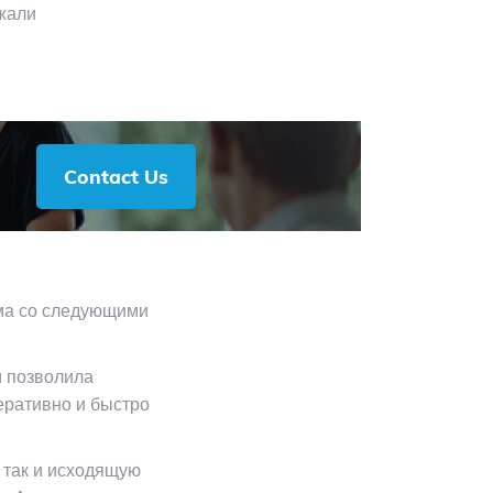
жали
Contact Us
ма со следующими
и позволила
еративно и быстро
 так и исходящую