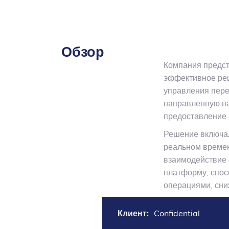
Обзор
Компания предст
эффективное реш
управления пере
направленную на
предоставление 
Решение включал
реальном времен
взаимодействие 
платформу, спос
операциями, сни
Клиент:
Confidential