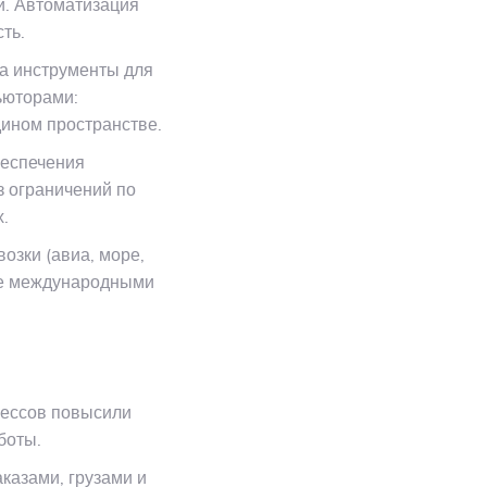
и. Автоматизация
ть.
а инструменты для
ьюторами:
ином пространстве.
беспечения
з ограничений по
.
зки (авиа, море,
ние международными
цессов повысили
боты.
казами, грузами и