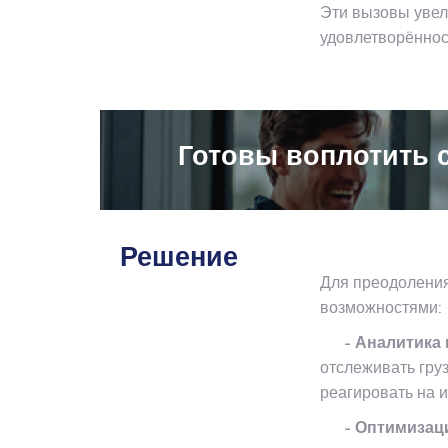
Эти вызовы увел
удовлетворённос
Готовы воплотить 
Решение
Для преодоления
возможностями:
- Аналитика в
отслеживать гру
реагировать на 
- Оптимизация