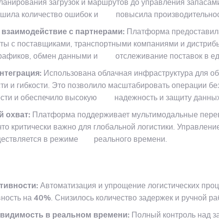
планирования загрузок и маршрутов до управления запасам
ьшила количество ошибок и повысила производительнос
заимодействие с партнерами:
Платформа предоставил
ты с поставщиками, транспортными компаниями и дистриб
графиков, обмен данными и отслеживание поставок в ед
нтеграция:
Использована облачная инфраструктура для о
и и гибкости. Это позволило масштабировать операции бе
ости и обеспечило высокую надежность и защиту данных
 охват:
Платформа поддерживает мультимодальные перево
 что критически важно для глобальной логистики. Управле
ществляется в режиме реального времени.
ивности:
Автоматизация и упрощение логистических про
ность на
40%
. Снизилось количество задержек и ручной ра
видимость в реальном времени:
Полный контроль над за