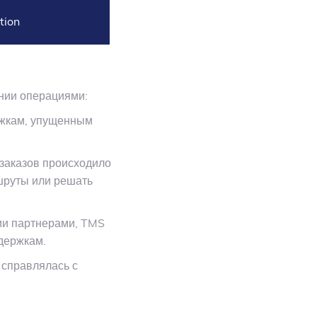
tion
ении операциями:
ржкам, упущенным
заказов происходило
шруты или решать
и партнерами, TMS
держкам.
 справлялась с