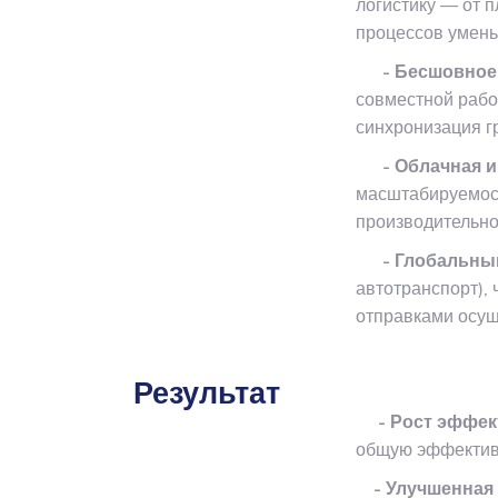
логистику — от 
процессов умен
- Бесшовное в
совместной рабо
синхронизация 
- Облачная и
масштабируемост
производительн
- Глобальный
автотранспорт),
отправками осу
Результат
- Рост эффект
общую эффектив
- Улучшенная 