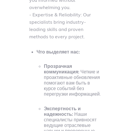
you informed without
команды и
overwhelming you.
выполнение
- Expertise & Reliability: Our
проекта
.
specialists bring industry-
leading skills and proven
Мы создаем
methods to every project.
команду,
адаптированную под
Что выделяет нас:
ваши технические
потребности,
Прозрачная
коммуникация:
Четкие и
включая опытных
проактивные обновления
разработчиков и
помогают вам быть в
квалифицированных
курсе событий без
перегрузки информацией.
менеджеров
проектов. С
Экспертность и
применением гибких
надежность:
Наши
специалисты привносят
методологий и
ведущие отраслевые
регулярной
навыки и проверенные