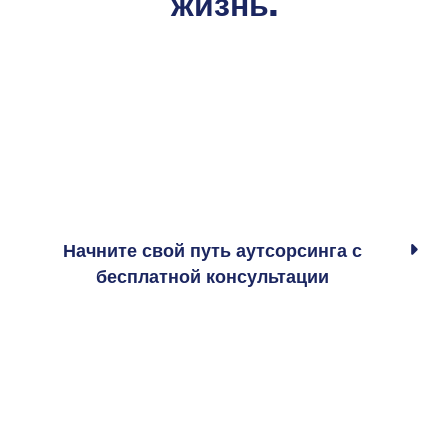
жизнь
.
Качество поставки и постоянная
поддержка
.
Тщательное тестирование и бесшовная
реализация гарантируют, что ваш продукт
надежен и готов к выходу на рынок. После
Начните свой путь аутсорсинга с

запуска мы предоставляем постоянную
бесплатной консультации
поддержку и обслуживание, чтобы обеспечить
стабильную работу и дальнейший рост.