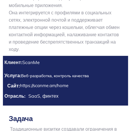
мобильные приложения.
Она интегрируется с профилями в социальных
сетях, электронной почтой и поддерживает
платежные опции через кошельки, облегчая обмен
контактной информацией, налаживание контактов
и проведение беспрепятственных транзакций на
ходу.
Клиент:
ScanMe
Услуга:
Веб-разработка, контроль качества
Сайт:
https://scanme.am/home
Отрасль:
SaaS, финтех
Задача
Традиционные визитки создавали ограничения в