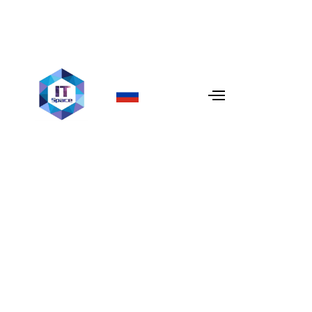
ИИ-агенты для
лидогенерации:
Практическое
руководство
В 2026 году разница между быстрорастущей
компанией и стагнирующей заключается в
эффективности ее «двигателя» продаж. Традиционная
лидогенерация — ручной поиск в LinkedIn, холодные
рассылки и базовые чат-боты — больше не приносят