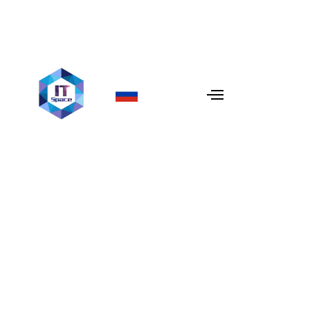
Как индивидуальные e-
commerce решения
способствуют росту
продаж