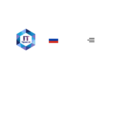
Лучшие практики Spring
Boot Microservices
В 2026 году Spring Boot остается золотым стандартом
корпоративной Java-разработки, но само по себе
использование фреймворка не гарантирует создание
масштабируемой системы. По мере того как
организации переходят к сложным , разница между
высокопроизводительной экосистемой и
«распределенным монолитом» заключается в строгом