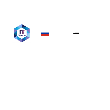
Как создать своего
первого ИИ-агента с нуля
В 2026 году мы вышли за рамки простых чат-ботов.
Наступила эра
ИИ-агентов
— автономных сущностей,
которые не просто «говорят», но и «действуют». В
отличие от стандартного ИИ, агент способен
рассуждать, использовать инструменты и выполнять
многоэтапные задачи, такие как бронирование встреч
или аудит кода. В
IT Space
мы специализируемся на